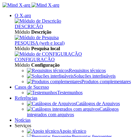
O X-arq
DESCRIÇÃO
Módulo
Descrição
PESQUISA (web e local)
Módulo
Pesquisa local
CONFIGURAÇÃO
Módulo
Configuração
Requisitos técnicos
Soluções interligáveis
Produtos complementares
Casos de Sucesso
Testemunhos
Referências
Catálogos de Arquivos
Catálogos
integrados com arquivos
Notícias
Serviços
Apoio técnico
Perguntas frequentes