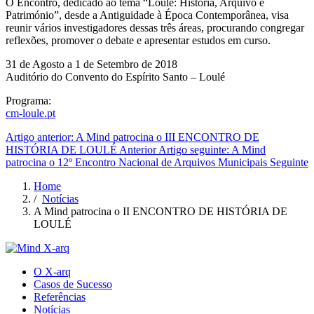
O Encontro, dedicado ao tema “Loulé: História, Arquivo e
Património”, desde a Antiguidade à Época Contemporânea, visa
reunir vários investigadores dessas três áreas, procurando congregar
reflexões, promover o debate e apresentar estudos em curso.
31 de Agosto a 1 de Setembro de 2018
Auditório do Convento do Espírito Santo – Loulé
Programa:
cm-loule.pt
Artigo anterior: A Mind patrocina o III ENCONTRO DE
HISTÓRIA DE LOULÉ
Anterior
Artigo seguinte: A Mind
patrocina o 12º Encontro Nacional de Arquivos Municipais
Seguinte
Home
/
Notícias
A Mind patrocina o II ENCONTRO DE HISTÓRIA DE
LOULÉ
O X-arq
Casos de Sucesso
Referências
Notícias