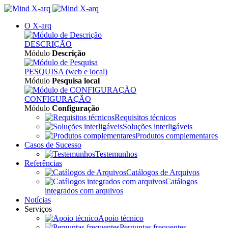
O X-arq
DESCRIÇÃO
Módulo
Descrição
PESQUISA (web e local)
Módulo
Pesquisa local
CONFIGURAÇÃO
Módulo
Configuração
Requisitos técnicos
Soluções interligáveis
Produtos complementares
Casos de Sucesso
Testemunhos
Referências
Catálogos de Arquivos
Catálogos
integrados com arquivos
Notícias
Serviços
Apoio técnico
Perguntas frequentes