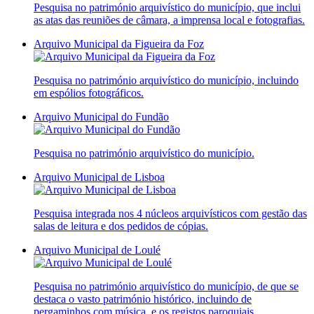
Pesquisa no património arquivístico do município, que inclui
as atas das reuniões de câmara, a imprensa local e fotografias.
Arquivo Municipal da Figueira da Foz
Pesquisa no património arquivístico do município, incluindo
em espólios fotográficos.
Arquivo Municipal do Fundão
Pesquisa no património arquivístico do município.
Arquivo Municipal de Lisboa
Pesquisa integrada nos 4 núcleos arquivísticos com gestão das
salas de leitura e dos pedidos de cópias.
Arquivo Municipal de Loulé
Pesquisa no património arquivístico do município, de que se
destaca o vasto património histórico, incluindo de
pergaminhos com música, e os registos paroquiais.