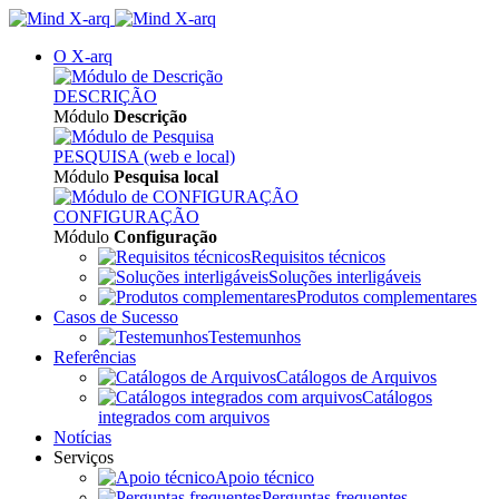
O X-arq
DESCRIÇÃO
Módulo
Descrição
PESQUISA (web e local)
Módulo
Pesquisa local
CONFIGURAÇÃO
Módulo
Configuração
Requisitos técnicos
Soluções interligáveis
Produtos complementares
Casos de Sucesso
Testemunhos
Referências
Catálogos de Arquivos
Catálogos
integrados com arquivos
Notícias
Serviços
Apoio técnico
Perguntas frequentes