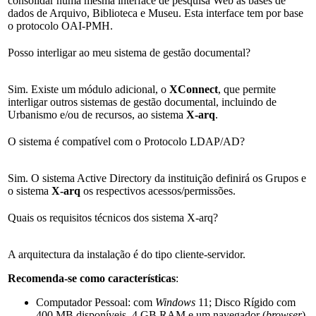
consolidar numa mesma interface de pesquisa Web as bases de
dados de Arquivo, Biblioteca e Museu. Esta interface tem por base
o protocolo OAI-PMH.
Posso interligar ao meu sistema de gestão documental?
Sim. Existe um módulo adicional, o
XConnect
, que permite
interligar outros sistemas de gestão documental, incluindo de
Urbanismo e/ou de recursos, ao sistema
X-arq
.
O sistema é compatível com o Protocolo LDAP/AD?
Sim. O sistema Active Directory da instituição definirá os Grupos e
o sistema
X-arq
os respectivos acessos/permissões.
Quais os requisitos técnicos dos sistema X-arq?
A arquitectura da instalação é do tipo cliente-servidor.
Recomenda-se como características
:
Computador Pessoal: com
Windows
11; Disco Rígido com
400 MB disponíveis, 4 GB RAM e um navegador (
browser
)