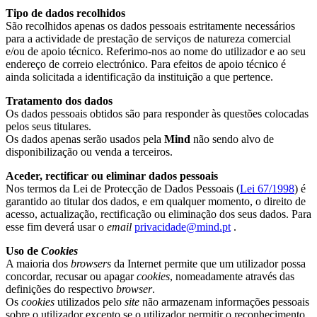
Tipo de dados recolhidos
São recolhidos apenas os dados pessoais estritamente necessários
para a actividade de prestação de serviços de natureza comercial
e/ou de apoio técnico. Referimo-nos ao nome do utilizador e ao seu
endereço de correio electrónico. Para efeitos de apoio técnico é
ainda solicitada a identificação da instituição a que pertence.
Tratamento dos dados
Os dados pessoais obtidos são para responder às questões colocadas
pelos seus titulares.
Os dados apenas serão usados pela
Mind
não sendo alvo de
disponibilização ou venda a terceiros.
Aceder, rectificar ou eliminar dados pessoais
Nos termos da Lei de Protecção de Dados Pessoais (
Lei 67/1998
) é
garantido ao titular dos dados, e em qualquer momento, o direito de
acesso, actualização, rectificação ou eliminação dos seus dados. Para
esse fim deverá usar o
email
privacidade@mind.pt
.
Uso de
Cookies
A maioria dos
browsers
da Internet permite que um utilizador possa
concordar, recusar ou apagar
cookies
, nomeadamente através das
definições do respectivo
browser
.
Os
cookies
utilizados pelo
site
não armazenam informações pessoais
sobre o utilizador excepto se o utilizador permitir o reconhecimento