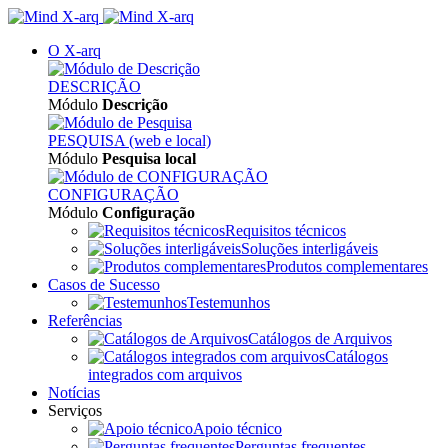
O X-arq
DESCRIÇÃO
Módulo
Descrição
PESQUISA (web e local)
Módulo
Pesquisa local
CONFIGURAÇÃO
Módulo
Configuração
Requisitos técnicos
Soluções interligáveis
Produtos complementares
Casos de Sucesso
Testemunhos
Referências
Catálogos de Arquivos
Catálogos
integrados com arquivos
Notícias
Serviços
Apoio técnico
Perguntas frequentes